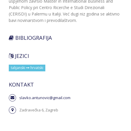
uspjehom završio Master in International Business and
Public Policy pri Centro Ricerche e Studi Direzionali
(CERISDI) u Palermu u Italiji. Već dugi niz godina se aktivno
bavi novinarstvom i prevodilaštvom.
BIBLIOGRAFIJA
JEZICI
talijanski
hrvatski
KONTAKT
slavko.antunovic@gmail.com
Zadravečka 6, Zagreb