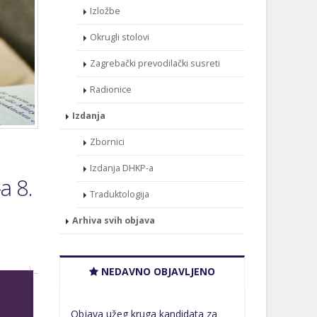
Izložbe
Okrugli stolovi
Zagrebački prevodilački susreti
Radionice
Izdanja
Zbornici
Izdanja DHKP-a
a 8.
Traduktologija
Arhiva svih objava
NEDAVNO OBJAVLJENO
Objava užeg kruga kandidata za