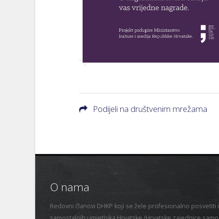
Podijeli na društvenim mrežama
O nama
Redovni članovi DHKP koji se žele profesionalno posvetiti i
samostalnih umjetnika Hrvatske (Hrvatske zajednice samost