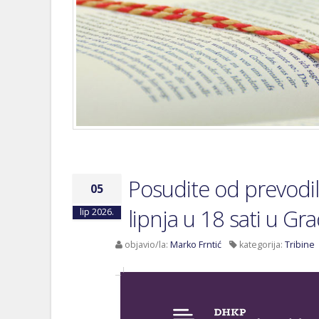
Posudite od prevodila
05
lipnja u 18 sati u Gr
lip 2026.
objavio/la:
Marko Frntić
kategorija:
Tribine