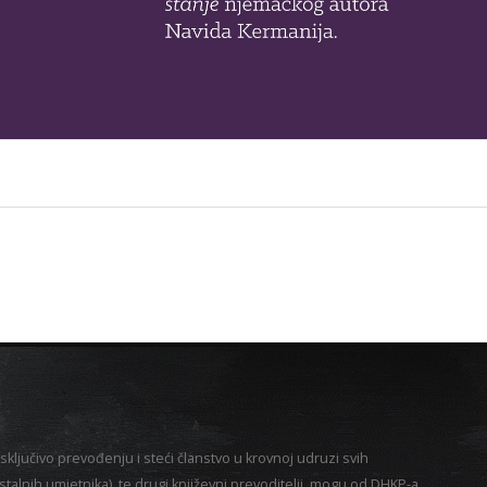
sključivo prevođenju i steći članstvo u krovnoj udruzi svih
alnih umjetnika), te drugi književni prevoditelji, mogu od DHKP-a