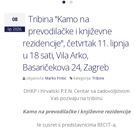
Tribina "Kamo na
08
prevodilačke i književne
lip 2026.
rezidencije", četvrtak 11. lipnja
u 18 sati, Vila Arko,
Basaričekova 24, Zagreb
objavio/la:
Marko Frntić
kategorija:
Tribine
DHKP i Hrvatski P.E.N. Centar sa zadovoljstvom
Vas pozivaju na tribinu
Kamo na prevodilačke i književne rezidencije
te susret s predstavnicima RECIT-a,