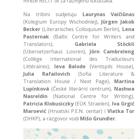
mreže RECIT te za razmjenu iskustava.
Na tribini sudjeluju
Laurynas Vaičiūnas
(Kolegium Europy Wschodniej),
Jürgen Jakob
Becker
(Literarisches Colloquium Berlin),
Lena
Pasternak
(Baltic Centre for Writers and
Translators),
Gabriela Stöckli
(Übersetzerhaus Looren),
Jörn Cambreleng
(Collège International des Traducteurs
Littéraires),
Ieva Balode
(Ventspils House),
Julia Rafailovich
(Sofia Literature &
Translation House / Next Page),
Martina
Lupínková
(České literární centrum),
Nashwa
Nasreldin
(National Centre for Writing),
Patricia Klobusiczky
(EÜK Straelen),
Iva Grgić
Maroević
(Hrvatski P.E.N. centar) i
Vlatka Tor
(DHKP), a razgovor vodi
Mišo Grundler
.